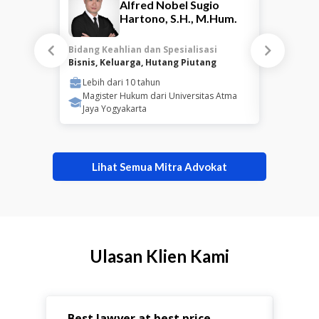
Alfred Nobel Sugio
Hartono, S.H., M.Hum.
Bidang Keahlian dan Spesialisasi
Bidang Keah
Bisnis, Keluarga, Hutang Piutang
Keluarga, B
Lebih dari
10
tahun
Lebih da
Magister Hukum dari Universitas Atma
Magister
Jaya Yogyakarta
Surabay
Lihat Semua Mitra Advokat
Ulasan Klien Kami
Best lawyer at best price
Hel