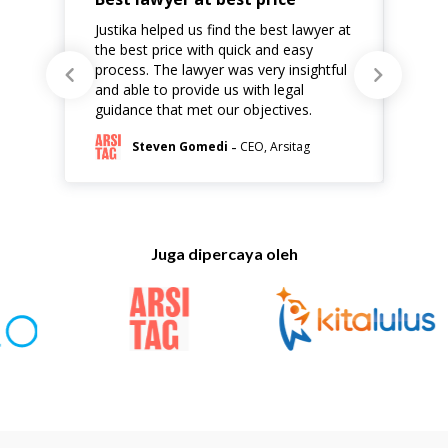
Justika helped us find the best lawyer at
Justi
the best price with quick and easy
that
process. The lawyer was very insightful
are l
and able to provide us with legal
comm
guidance that met our objectives.
hand
-
Steven Gomedi
CEO, Arsitag
Juga dipercaya oleh