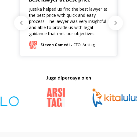
Justika helped us find the best lawyer at
Justi
the best price with quick and easy
that
process. The lawyer was very insightful
are l
and able to provide us with legal
comm
guidance that met our objectives.
hand
-
Steven Gomedi
CEO, Arsitag
Juga dipercaya oleh