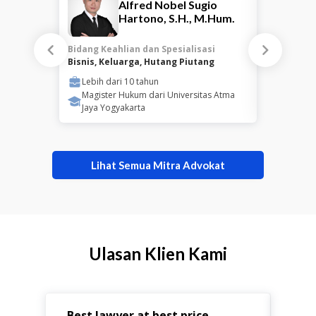
Alfred Nobel Sugio
Hartono, S.H., M.Hum.
Bidang Keahlian dan Spesialisasi
Bidang Keah
Bisnis, Keluarga, Hutang Piutang
Keluarga, B
Lebih dari
10
tahun
Lebih da
Magister Hukum dari Universitas Atma
Magister
Jaya Yogyakarta
Surabay
Lihat Semua Mitra Advokat
Ulasan Klien Kami
Best lawyer at best price
Hel