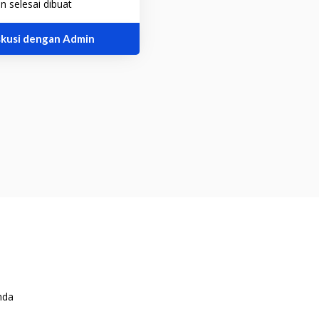
 selesai dibuat
skusi dengan Admin
nda