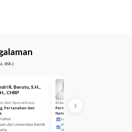
ngalaman
, dsb.)
ndri R. Berutu, S.H.,
Nia Sita Mahesa, S.H.,
H., CHRP
M.H.
n dan Spesialisasi
Bidang Keahlian dan Spesialisasi
g, Pertanahan dan
Pertanahan dan Properti, Bisnis,
s
Hutang Piutang
0
tahun
Lebih dari
13
tahun
um dari Universitas Katolik
Magister Hukum dari Universitas Pelita
arta
Harapan