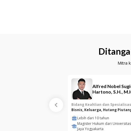
Ditanga
Mitra 
Alfred Nobel Sug
Hartono, S.H., M
Bidang Keahlian dan Spesialisas
Bisnis, Keluarga, Hutang Piutan
Lebih dari
10
tahun
Magister Hukum dari Universita
Jaya Yogyakarta