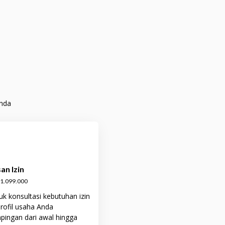
Anda
an Izin
p1.099.000
k konsultasi kebutuhan izin
profil usaha Anda
ingan dari awal hingga