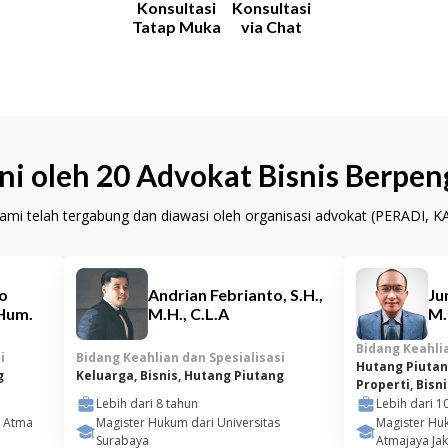
Konsultasi
Konsultasi
Tatap Muka
via Chat
ni oleh 20 Advokat Bisnis Berpe
kami telah tergabung dan diawasi oleh organisasi advokat (PERADI, KAI
io
Andrian Febrianto, S.H.,
Ju
.Hum.
M.H., C.L.A
M.
Bidang Keahlia
i
Bidang Keahlian dan Spesialisasi
Hutang Piutan
g
Keluarga, Bisnis, Hutang Piutang
Properti, Bisni
Lebih dari
8
tahun
Lebih dari
1
s Atma
Magister Hukum dari Universitas
Magister Huk
Surabaya
Atmajaya Jak