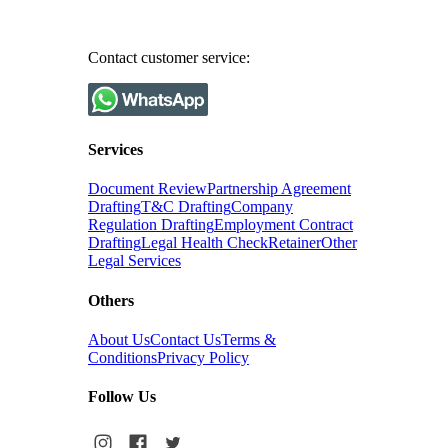
Contact customer service:
Services
Document Review
Partnership Agreement
Drafting
T&C Drafting
Company
Regulation Drafting
Employment Contract
Drafting
Legal Health Check
Retainer
Other
Legal Services
Others
About Us
Contact Us
Terms &
Conditions
Privacy Policy
Follow Us